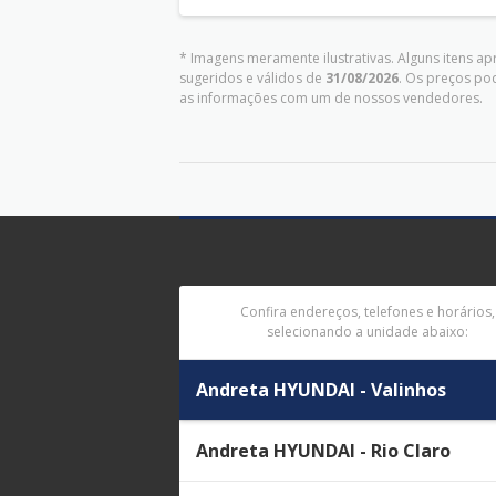
* Imagens meramente ilustrativas. Alguns itens a
sugeridos e válidos de
31/08/2026
. Os preços po
as informações com um de nossos vendedores.
Confira endereços, telefones e horários,
selecionando a unidade abaixo:
Andreta HYUNDAI - Valinhos
Andreta HYUNDAI - Rio Claro