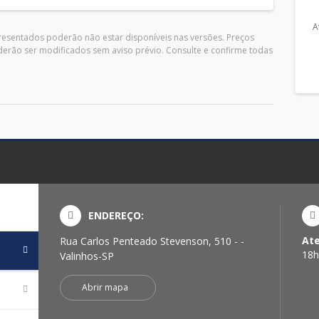
A
presentados poderão não estar disponíveis nas versões. Preços
derão ser modificados sem aviso prévio. Consulte e confirme todas
ENDEREÇO:
At
Rua Carlos Penteado Stevenson, 510 - -
18h
Valinhos-SP
Abrir mapa