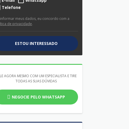
E-mail
Whatsapp
Telefone
 informar meus dados, eu concordo com a
ítica de privacidade
.
ESTOU INTERESSADO
LE AGORA MESMO COM UM ESPECIALISTA E TIRE
TODAS AS SUAS DÚVIDAS
NEGOCIE PELO WHATSAPP