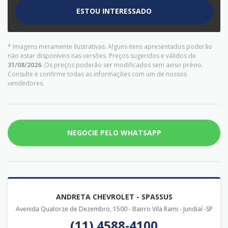
ESTOU INTERESSADO
* Imagens meramente ilustrativas. Alguns itens apresentados poderão
não estar disponíveis nas versões. Preços sugeridos e válidos de
31/08/2026
. Os preços poderão ser modificados sem aviso prévio.
Consulte e confirme todas as informações com um de nossos
vendedores.
NEGOCIE PELO WHATSAPP
ANDRETA CHEVROLET - SPASSUS
Avenida Quatorze de Dezembro, 1500 - Bairro Vila Rami - Jundiaí -SP
(11) 4588-4100