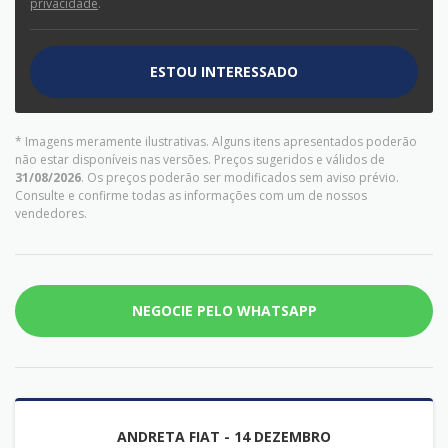
privacidade
.
ESTOU INTERESSADO
* Imagens meramente ilustrativas. Alguns itens apresentados poderão
não estar disponíveis nas versões. Preços sugeridos e válidos de
31/08/2026
. Os preços poderão ser modificados sem aviso prévio.
Consulte e confirme todas as informações com um de nossos
vendedores.
NEGOCIE PELO WHATSAPP
ANDRETA FIAT - 14 DEZEMBRO