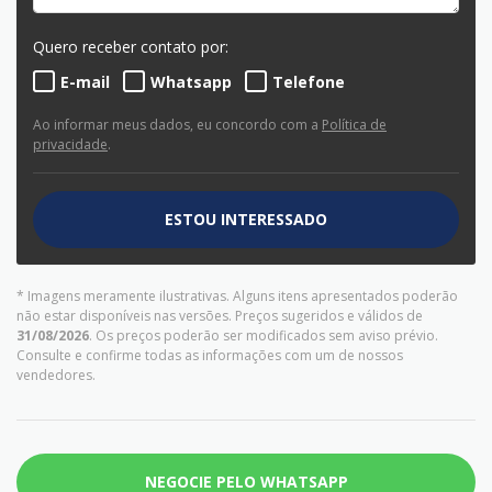
Quero receber contato por:
E-mail
Whatsapp
Telefone
Ao informar meus dados, eu concordo com a
Política de
privacidade
.
ESTOU INTERESSADO
* Imagens meramente ilustrativas. Alguns itens apresentados poderão
não estar disponíveis nas versões. Preços sugeridos e válidos de
31/08/2026
. Os preços poderão ser modificados sem aviso prévio.
Consulte e confirme todas as informações com um de nossos
vendedores.
NEGOCIE PELO WHATSAPP