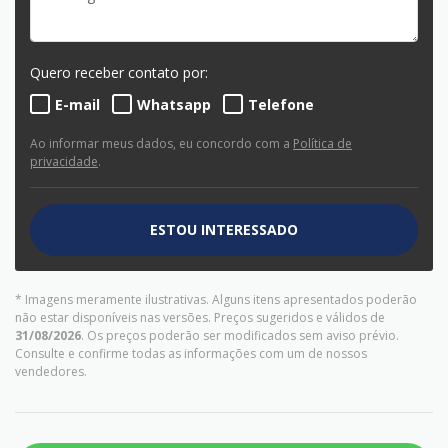
Quero receber contato por:
E-mail
Whatsapp
Telefone
Ao informar meus dados, eu concordo com a
Política de
privacidade
.
ESTOU INTERESSADO
* Imagens meramente ilustrativas. Alguns itens apresentados poderão
não estar disponíveis nas versões. Preços sugeridos e válidos de
31/08/2026
. Os preços poderão ser modificados sem aviso prévio.
Consulte e confirme todas as informações com um de nossos
vendedores.