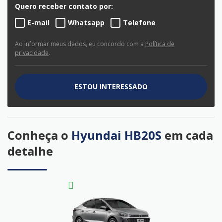
Quero receber contato por:
E-mail
Whatsapp
Telefone
Ao informar meus dados, eu concordo com a
Política de
privacidade
.
ESTOU INTERESSADO
Conheça o
Hyundai HB20S
em cada
detalhe