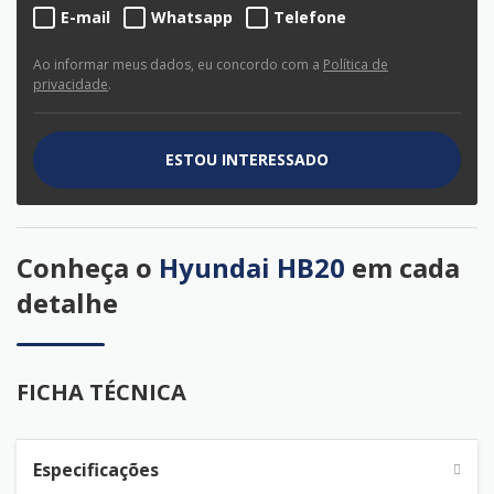
E-mail
Whatsapp
Telefone
Ao informar meus dados, eu concordo com a
Política de
privacidade
.
ESTOU INTERESSADO
Conheça o
Hyundai HB20
em cada
detalhe
FICHA TÉCNICA
Especificações