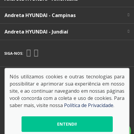
Andreta HYUNDAI - Campinas
Andreta HYUNDAI - Jundiaí
SIGA-NOS:
Endereço Matriz:
Rua Carlos Penteado Stevenson, 510
Nós utilizamos cookies e outras tecnologias para
- - Valinhos-SP
possibilitar e aprimorar sua experiência em nosso
site, e ao continuar navegando em nossas páginas
você concorda com a coleta e uso de cookies. Para
saber mais, visite nossa
Política de Privacidade
.
© Copyright 2026
AutoForce - Todos os direitos reservados.
ENTENDI!
Política de privacidade
.