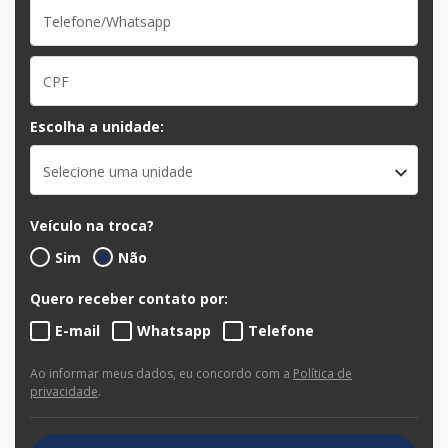
Escolha a unidade:
Selecione uma unidade
Veículo na troca?
Sim
Não
Quero receber contato por:
E-mail
Whatsapp
Telefone
Ao informar meus dados, eu concordo com a
Política de
privacidade
.