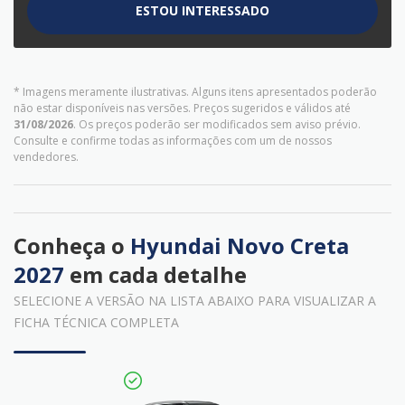
ESTOU INTERESSADO
* Imagens meramente ilustrativas. Alguns itens apresentados poderão
não estar disponíveis nas versões. Preços sugeridos e válidos até
31/08/2026
. Os preços poderão ser modificados sem aviso prévio.
Consulte e confirme todas as informações com um de nossos
vendedores.
Conheça o
Hyundai Novo Creta
2027
em cada detalhe
SELECIONE A VERSÃO NA LISTA ABAIXO PARA VISUALIZAR A
FICHA TÉCNICA COMPLETA